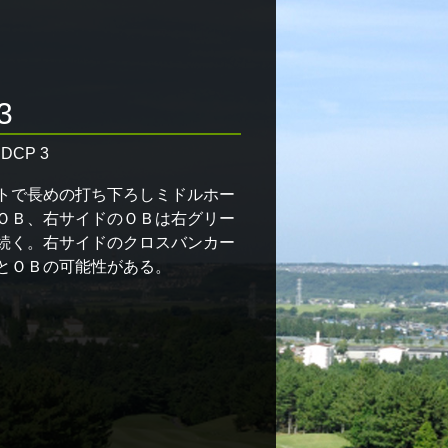
3
HDCP 3
トで長めの打ち下ろしミドルホー
ＯＢ、右サイドのＯＢは右グリー
続く。右サイドのクロスバンカー
とＯＢの可能性がある。