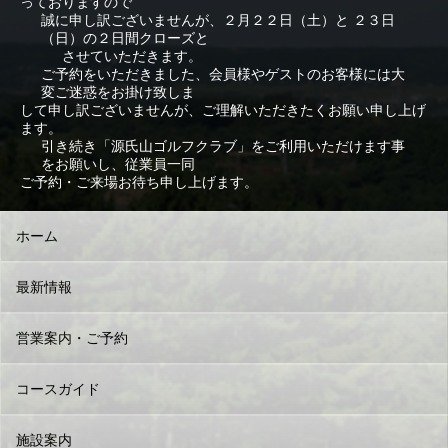
っておりますので
誠に申し訳ございませんが、２月２２日（土）と ２３日
（日）の２日間クローズと
させていただきます。
ご予約をいただきました、会員様やゲストのお客様には大
変ご迷惑をお掛け致しま
して申し訳ございませんが、ご理解いただきたくお願い申し上げ
ます。
引き続き「源氏山ゴルフクラブ」をご利用いただけます事
をお願いし、従業員一同
ご予約・ご来場お待ち申し上げます。
ホーム
最新情報
営業案内・ご予約
コースガイド
施設案内